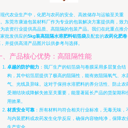
在现代农业生产中，化肥与农药的安全、高效储存与运输至关重
要。东莞市康迪包装材料厂作为专业的包装解决方案提供商，致
于为农资行业提供高品质、高阻隔的包装产品。我们在此重点推
厂家批发供应的
5kg装高阻隔水溶肥料铝箔袋
及配套的
农药化肥卷
膜
，并提供高清产品图片以供参考与选择。
一、产品核心优势：高阻隔性能
卓越的防护能力
：我厂生产的铝箔袋与卷膜采用多层复合结
构，其中铝箔层提供了极高的阻隔性，能有效阻隔氧气、水
气、光线及异味。这对于保持水溶肥料的养分活性、防止农
受潮结块或降解失效至关重要，能显著延长产品的货架期和
用效果。
材质安全可靠
：所有材料均符合相关行业标准，无毒无味，
与内装肥料或农药发生化学反应，确保内容物纯净，保障农
生产安全。