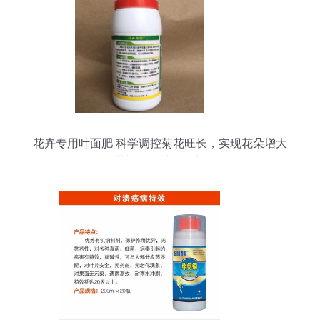
花卉专用叶面肥 科学调控菊花旺长，实现花朵增大
花瓣增厚花期延长