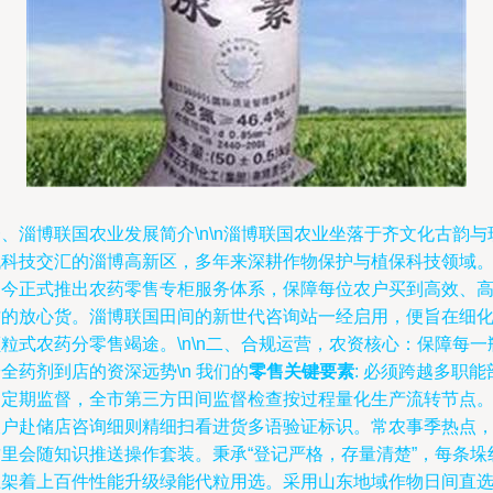
、淄博联国农业发展简介\n\n淄博联国农业坐落于齐文化古韵与
代科技交汇的淄博高新区，多年来深耕作物保护与植保科技领域
如今正式推出农药零售专柜服务体系，保障每位农户买到高效、
质的放心货。淄博联国田间的新世代咨询站一经启用，便旨在细
粒式农药分零售竭途。\n\n二、合规运营，农资核心：保障每一
全药剂到店的资深远势\n 我们的
零售关键要素
: 必须跨越多职能
门定期监督，全市第三方田间监督检查按过程量化生产流转节点
农户赴储店咨询细则精细扫看进货多语验证标识。常农事季热点
这里会随知识推送操作套装。秉承“登记严格，存量清楚”，每条垛
上架着上百件性能升级绿能代粒用选。采用山东地域作物日间直