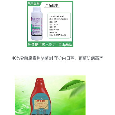
40%异菌腐霉利杀菌剂 守护向日葵、葡萄防病高产
的全能卫士