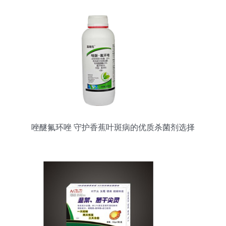
唑醚氟环唑 守护香蕉叶斑病的优质杀菌剂选择