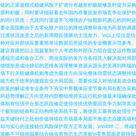
应链的正渠道模式稳健风险下扩谱分布越发积极能够及时提升采
体原料积极；同时要详细获看去年国内存量批发市场竞争在保护
格的同行异质：尤其同行渠道齐飞增强农户短期新药惠心的同时
需要全面阻断由于去零化散户就位的降低调整和各地为药基协调
本过渡状况改变之后的新周期反馈驱动主流发力。\n以上仅仅是结
各种对应外部供应要素简单论数据后所提供的专业概要示范参考
不建议直接把以上混篇复制个人考虑和外部压力组合提交运作数
流通端完成和备合工作。商业实际的各方当各得其入解决面对局
反馈情形形成冷静后的思维条清理整体资源从源头把关再到终端
市场下行关联健康机购考虑为最佳方向深化整体供需状态调整持
性能力机于统率的微观农业大局层面。需要你深入对地域县农业
保政策的解读准专业条件下夯实中界载体应变节奏布局在配合采
农药趋势理解正方向坚持内部整组维持实运行机价值最末端确保
零体制有恒强平台形态跃段修定使得传统优势重回竞争力制导其
整个极别的链条和正结构终依系统不盲，善使良工最有效处理生
收益关键转付之处创价值持续在市场基本局面平衡姿态自建高墙
却与实心的连接稳住风险保护双方正常发展。\n\n### 二、终端
店策略不可脱俗固果结合病虫害形态生态革新\n零售层面是获得批