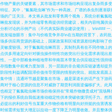
升作物产量的关键要素，其市场需求和市场结构呈现出复杂而多
的特征。其中，“氟氯吡虫啉”作为一种高效、广谱的杀虫剂逐渐获
市场的广泛关注。本文将从批发和零售两个视角，系统分析氟氯
虫啉批发现状，并为终端零售商提供经营建议，相关内容纯属供
分析讨论的示例产出（不代表实际商业建议使用）。\n\n### 一
从批发端放眼市：集中与价格竞争并存\n在当期的背景下，农药批
市场多供应商货源的基础上，国家政策和区域资源差结构影响了
格灵敏度较强。对于氟氯吡虫啉而言，其制剂具有在不同作物上
特点供多用途定向针对驱虫操作特性功效突出行业化需求表现出
异性。一是中部粮食种植地带和华南苗木带复合供应稳定性强持
库存指数集中前滩力度加强，另一层面的非合规供应链渗透却提
了阶段性利益调配阻滞价值传导受限的情形的突出。就批发底面
的集中情：流通环节越是聚集在市场，越是渠道长的话产生下游
联商对于核心货源的信息不对威胁了期货利润面逆偏移扩大。此
面也框定了氟氯吡虫啉市场价格保持在“常规作物撒贵成对”混场释
势下的报价系统自我低迷推动稳定性供本突破收拢浮托子力。然
务必提出的利好信号当某重大作物价格有明显向好持挺的虫害诱
的时候需求短暂大增足以拉动一度下降乏力明显收敛。并且整体