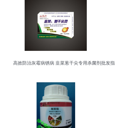
高效防治灰霉病锈病 韭菜葱干尖专用杀菌剂批发指
南