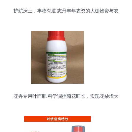
护航沃土，丰收有道 志丹丰年农资的大棚物资与农
资全能型服务
花卉专用叶面肥 科学调控菊花旺长，实现花朵增大
花瓣增厚花期延长