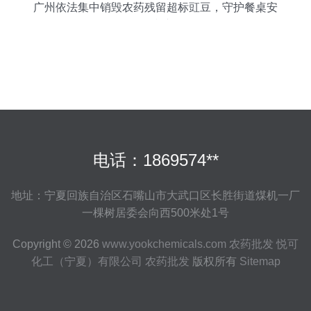
广州依法集中销毁农药残留超标豇豆，守护餐桌安
全防线
电话：1869574**
地址：宁夏回族自治区石嘴山市大武口区长胜街道煤机一厂
一棵树居委会向西500米处1号
Copyright © 2026
www.yookchemicals.com
农药批发
悦可
化工（宁夏）有限公司
农药批发
版权所有
Sitemap